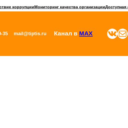
ствие коррупции
Мониторинг качества организации
Доступная 
ВКонтакте
Почта
Канал в
MAX
0-35
mail@tiptis.ru