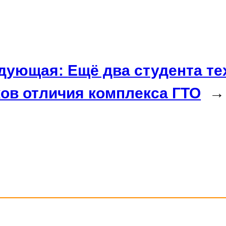
дующая:
Ещё два студента т
ков отличия комплекса ГТО
→