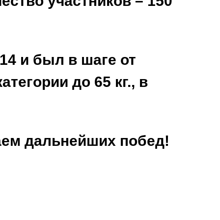
ество участников – 150
14 и был в шаге от
егории до 65 кг., в
аем дальнейших побед!