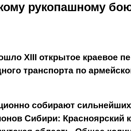
кому рукопашному бо
ло XIII открытое краевое пе
дного транспорта по армейск
ционно собирают сильнейших 
гионов Сибири: Красноярский 