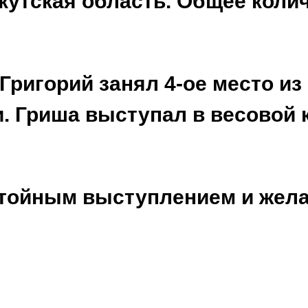
кутская область. Общее колич
ригорий занял 4-ое место из 
 Гриша выступал в весовой кат
стойным выступлением и жел