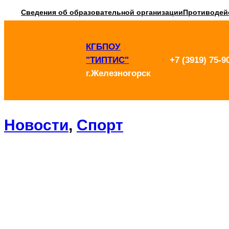
Перейти
Сведения об образовательной организации
Противодей
к
КГБПОУ
содержимому
"ТИПТИС"
+7 (3919) 75-9
г.Железногорск
Новости
, 
Спорт