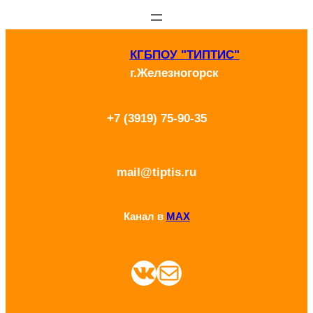
Перейти
к
КГБПОУ "ТИПТИС"
содержимому
г.Железногорск
+7 (3919) 75-90-35
mail@tiptis.ru
Канал в
MAX
ВКонтакте
Почта