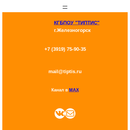
Перейти
к
КГБПОУ "ТИПТИС"
содержимому
г.Железногорск
+7 (3919) 75-90-35
mail@tiptis.ru
Канал в
MAX
ВКонтакте
Почта