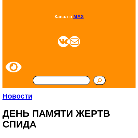
Канал в
MAX
ВКонтакте
Почта
П
о
Новости
и
ДЕНЬ ПАМЯТИ ЖЕРТВ
с
СПИДА
к