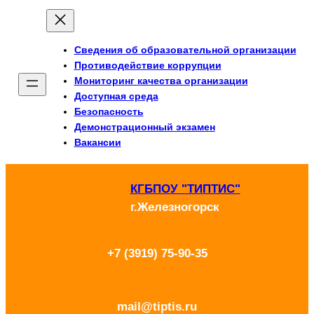
Перейти
к
Сведения об образовательной организации
содержимому
Противодействие коррупции
Мониторинг качества организации
Доступная среда
Безопасность
Демонстрационный экзамен
Вакансии
КГБПОУ "ТИПТИС"
г.Железногорск
+7 (3919) 75-90-35
mail@tiptis.ru