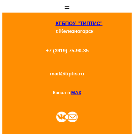
Перейти
к
КГБПОУ "ТИПТИС"
содержимому
г.Железногорск
+7 (3919) 75-90-35
mail@tiptis.ru
Канал в
MAX
ВКонтакте
Почта