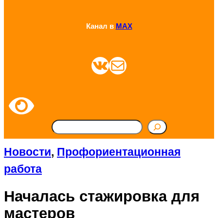
Канал в
MAX
ВКонтакте
Почта
П
о
Новости
, 
Профориентационная
и
работа
с
Началась стажировка для
к
мастеров