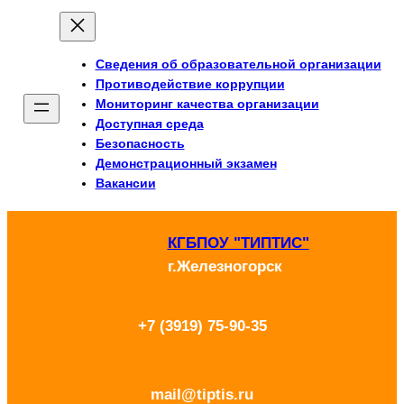
Перейти
к
Сведения об образовательной организации
содержимому
Противодействие коррупции
Мониторинг качества организации
Доступная среда
Безопасность
Демонстрационный экзамен
Вакансии
КГБПОУ "ТИПТИС"
г.Железногорск
+7 (3919) 75-90-35
mail@tiptis.ru