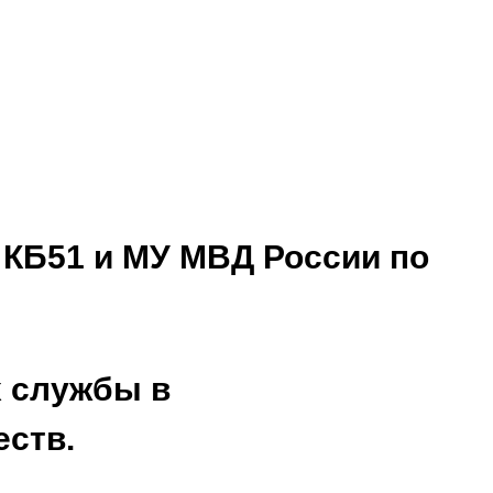
к
с КБ51 и МУ МВД России по
х службы в
еств.