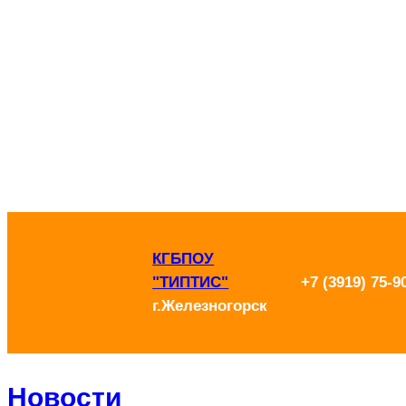
Перейти
к
содержимому
КГБПОУ
"ТИПТИС"
+7 (3919) 75-9
г.Железногорск
Новости