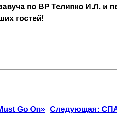
авуча по ВР Телипко И.Л. и 
ших гостей!
Must Go On»
Следующая:
СП