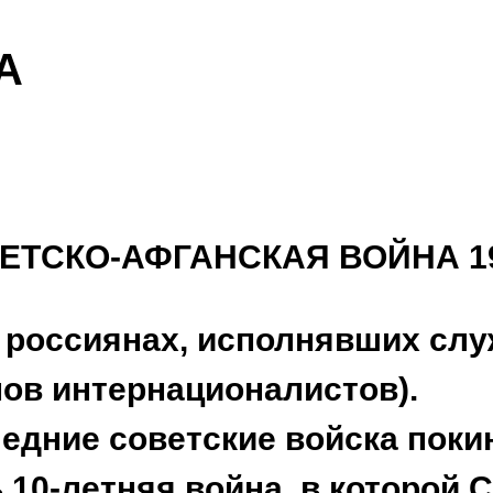
А
ТСКО-АФГАНСКАЯ ВОЙНА 1979
 россиянах, исполнявших сл
нов интернационалистов).
ледние советские войска поки
 10-летняя война, в которой 