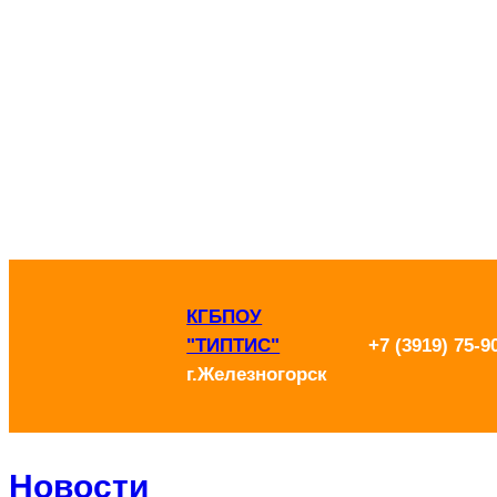
Перейти
к
содержимому
КГБПОУ
"ТИПТИС"
+7 (3919) 75-9
г.Железногорск
Новости