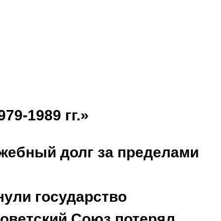
к
-1989 гг.»
ужебный долг за пределами
нули государство
Советский Союз потерял