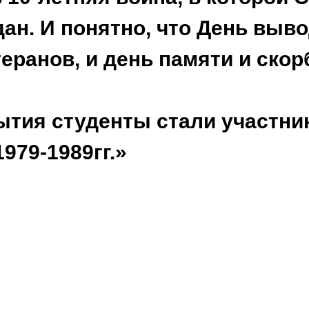
ан. И понятно, что День выв
теранов, и день памяти и ско
бытия студенты стали участн
979-1989гг.»