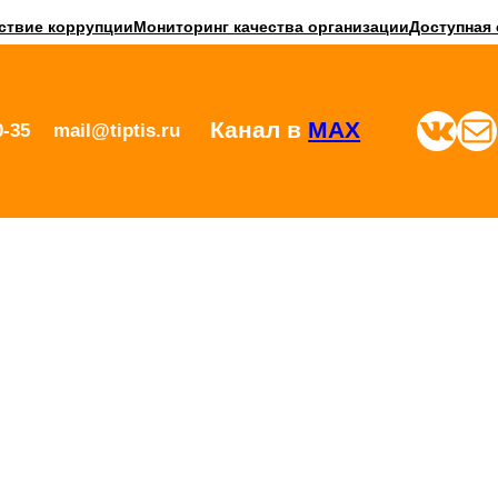
ствие коррупции
Мониторинг качества организации
Доступная 
ВКонтакте
Почта
Канал в
MAX
0-35
mail@tiptis.ru