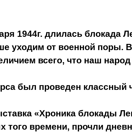
варя 1944г. длилась блокада Л
е уходим от военной поры. 
еличием всего, что наш наро
курса был проведен классный 
ыставка «Хроника блокады Ле
 того времени, прочли дневн