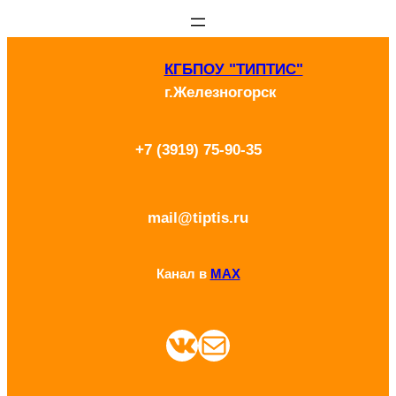
Перейти
к
КГБПОУ "ТИПТИС"
содержимому
г.Железногорск
+7 (3919) 75-90-35
mail@tiptis.ru
Канал в
MAX
ВКонтакте
Почта