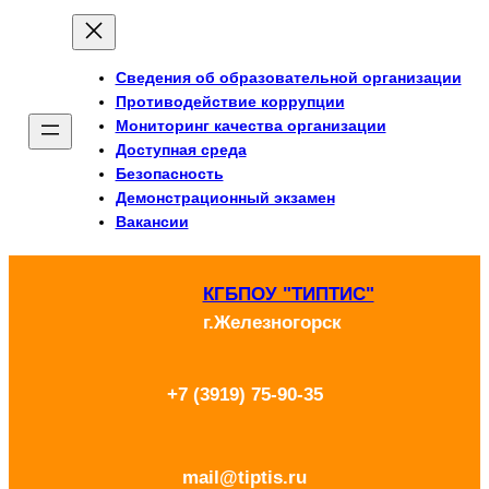
Перейти
к
Сведения об образовательной организации
содержимому
Противодействие коррупции
Мониторинг качества организации
Доступная среда
Безопасность
Демонстрационный экзамен
Вакансии
КГБПОУ "ТИПТИС"
г.Железногорск
+7 (3919) 75-90-35
mail@tiptis.ru