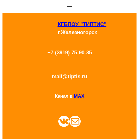
Перейти
к
КГБПОУ "ТИПТИС"
содержимому
г.Железногорск
+7 (3919) 75-90-35
mail@tiptis.ru
Канал в
MAX
ВКонтакте
Почта