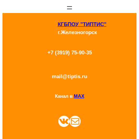
Перейти
к
КГБПОУ "ТИПТИС"
содержимому
г.Железногорск
+7 (3919) 75-90-35
mail@tiptis.ru
Канал в
MAX
ВКонтакте
Почта