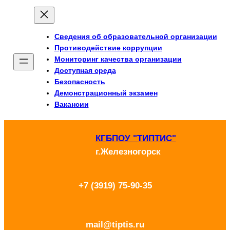
Перейти
к
Сведения об образовательной организации
содержимому
Противодействие коррупции
Мониторинг качества организации
Доступная среда
Безопасность
Демонстрационный экзамен
Вакансии
КГБПОУ "ТИПТИС"
г.Железногорск
+7 (3919) 75-90-35
mail@tiptis.ru