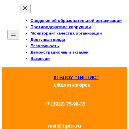
Перейти
к
Сведения об образовательной организации
содержимому
Противодействие коррупции
Мониторинг качества организации
Доступная среда
Безопасность
Демонстрационный экзамен
Вакансии
КГБПОУ "ТИПТИС"
г.Железногорск
+7 (3919) 75-90-35
mail@tiptis.ru