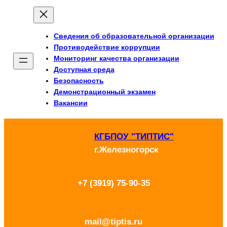
Перейти
к
Сведения об образовательной организации
содержимому
Противодействие коррупции
Мониторинг качества организации
Доступная среда
Безопасность
Демонстрационный экзамен
Вакансии
КГБПОУ "ТИПТИС"
г.Железногорск
+7 (3919) 75-90-35
mail@tiptis.ru