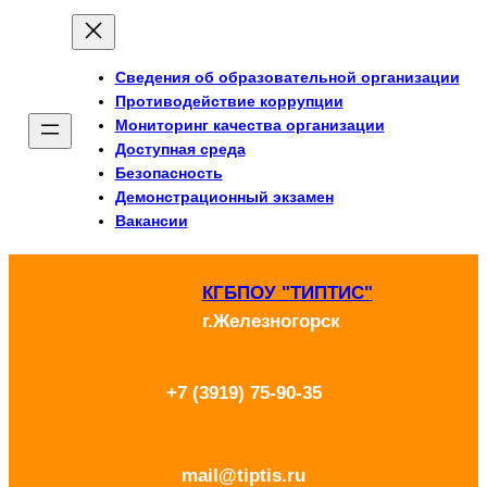
Перейти
к
Сведения об образовательной организации
содержимому
Противодействие коррупции
Мониторинг качества организации
Доступная среда
Безопасность
Демонстрационный экзамен
Вакансии
КГБПОУ "ТИПТИС"
г.Железногорск
+7 (3919) 75-90-35
mail@tiptis.ru