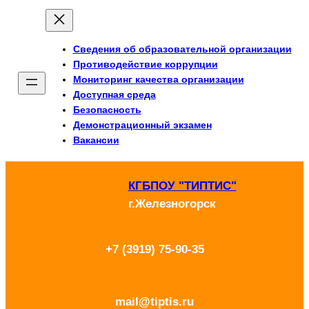
Перейти
к
Сведения об образовательной организации
содержимому
Противодействие коррупции
Мониторинг качества организации
Доступная среда
Безопасность
Демонстрационный экзамен
Вакансии
КГБПОУ "ТИПТИС"
г.Железногорск
+7 (3919) 75-90-35
mail@tiptis.ru