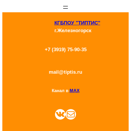
Перейти
к
КГБПОУ "ТИПТИС"
содержимому
г.Железногорск
+7 (3919) 75-90-35
mail@tiptis.ru
Канал в
MAX
ВКонтакте
Почта