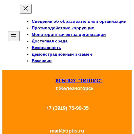
Перейти
к
Сведения об образовательной организации
содержимому
Противодействие коррупции
Мониторинг качества организации
Доступная среда
Безопасность
Демонстрационный экзамен
Вакансии
КГБПОУ "ТИПТИС"
г.Железногорск
+7 (3919) 75-90-35
mail@tiptis.ru