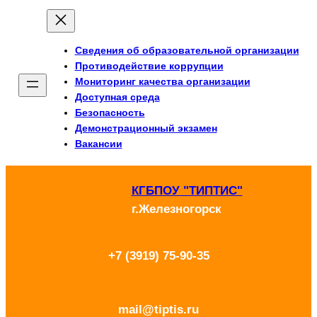
Перейти
к
Сведения об образовательной организации
содержимому
Противодействие коррупции
Мониторинг качества организации
Доступная среда
Безопасность
Демонстрационный экзамен
Вакансии
КГБПОУ "ТИПТИС"
г.Железногорск
+7 (3919) 75-90-35
mail@tiptis.ru