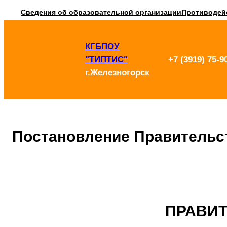
Перейти
Сведения об образовательной организации
Противодей
к
КГБПОУ
содержимому
"ТИПТИС"
+7 (3919) 75-9
г.Железногорск
Постановление Правительс
ПРАВИ