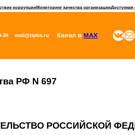
ствие коррупции
Мониторинг качества организации
Доступная 
ВКонтакте
Почта
Канал в
MAX
0-35
mail@tiptis.ru
тва РФ N 697
ТЕЛЬСТВО РОССИЙСКОЙ ФЕД