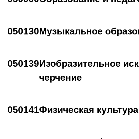
050130
Музыкальное образо
050139
Изобразительное иск
черчение
050141
Физическая культура