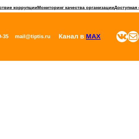
ствие коррупции
Мониторинг качества организации
Доступная 
ВКонтакте
Почта
Канал в
MAX
0-35
mail@tiptis.ru