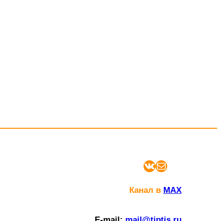
ВКонтакте
Почта
Канал в
MAX
E-mail:
mail@tiptis.ru