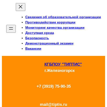
Перейти
к
Сведения об образовательной организации
содержимому
Противодействие коррупции
Мониторинг качества организации
Доступная среда
Безопасность
Демонстрационный экзамен
Вакансии
КГБПОУ "ТИПТИС"
г.Железногорск
+7 (3919) 75-90-35
mail@tiptis.ru