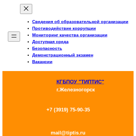
Перейти
к
Сведения об образовательной организации
содержимому
Противодействие коррупции
Мониторинг качества организации
Доступная среда
Безопасность
Демонстрационный экзамен
Вакансии
КГБПОУ "ТИПТИС"
г.Железногорск
+7 (3919) 75-90-35
mail@tiptis.ru