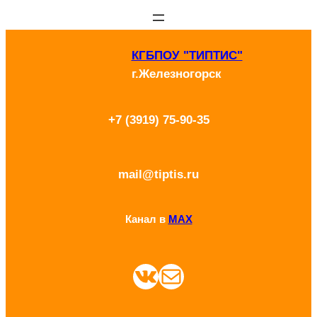
Перейти
к
КГБПОУ "ТИПТИС"
содержимому
г.Железногорск
+7 (3919) 75-90-35
mail@tiptis.ru
Канал в
MAX
ВКонтакте
Почта