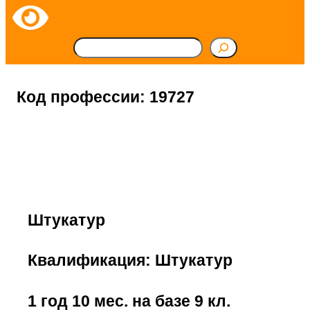
П
о
и
Код профессии: 19727
с
к
Штукатур
Квалификация:
Штукатур
1 год 10 мес. на базе 9 кл.