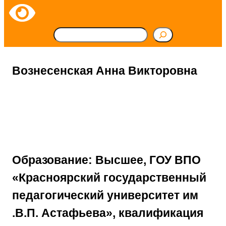
П
о
и
Вознесенская Анна Викторовна
с
к
Образование: Высшее, ГОУ ВПО
«Красноярский государственный
педагогический университет им
.В.П. Астафьева», квалификация