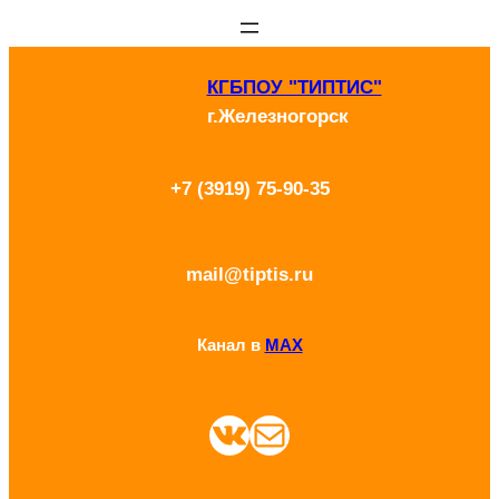
Перейти
к
КГБПОУ "ТИПТИС"
содержимому
г.Железногорск
+7 (3919) 75-90-35
mail@tiptis.ru
Канал в
MAX
ВКонтакте
Почта