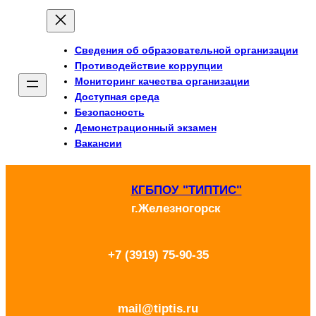
Перейти
к
Сведения об образовательной организации
содержимому
Противодействие коррупции
Мониторинг качества организации
Доступная среда
Безопасность
Демонстрационный экзамен
Вакансии
КГБПОУ "ТИПТИС"
г.Железногорск
+7 (3919) 75-90-35
mail@tiptis.ru